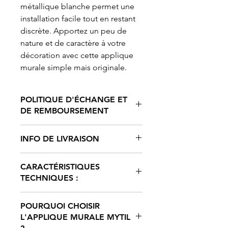
métallique blanche permet une
installation facile tout en restant
discrète. Apportez un peu de
nature et de caractère à votre
décoration avec cette applique
murale simple mais originale.
POLITIQUE D'ÉCHANGE ET
DE REMBOURSEMENT
Chez
AG DESIGN By Alexiane
INFO DE LIVRAISON
Gilleron
, nous mettons un point
d'honneur à offrir des produits
Chez
AG DESIGN By Alexiane
artisanaux de qualité, fabriqués à la
CARACTÉRISTIQUES
Gilleron
, nous expédions vos
main avec soin. Étant donné la nature
TECHNIQUES :
commandes avec soin et dans les
de nos créations uniques et
meilleurs délais.
personnalisées, nous n'acceptons
Fabrication :
Artisanale – Fait à la
Frais de livraison
:
malheureusement pas les échanges
POURQUOI CHOISIR
main en France
Les frais de livraison sont calculés en
ou les retours.
L'APPLIQUE MURALE MYTIL
Matériaux :
Coquilles de moules
fonction du poids de votre
Nous vous encourageons à bien