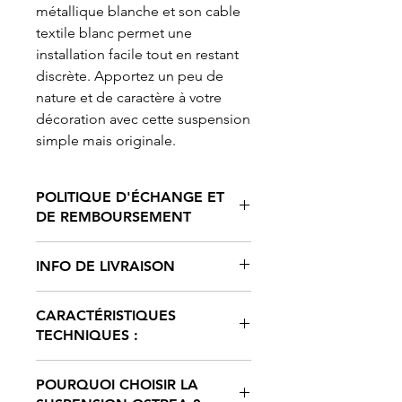
métallique blanche et son cable
textile blanc permet une
installation facile tout en restant
discrète. Apportez un peu de
nature et de caractère à votre
décoration avec cette suspension
simple mais originale.
POLITIQUE D'ÉCHANGE ET
DE REMBOURSEMENT
Chez
AG DESIGN By Alexiane
INFO DE LIVRAISON
Gilleron
, nous mettons un point
d'honneur à offrir des produits
Chez
AG DESIGN By Alexiane
artisanaux de qualité, fabriqués à la
CARACTÉRISTIQUES
Gilleron
, nous expédions vos
main avec soin. Étant donné la nature
TECHNIQUES :
commandes avec soin et dans les
de nos créations uniques et
meilleurs délais.
personnalisées, nous n'acceptons
Fabrication :
Artisanale – Fait à la
Frais de livraison
:
malheureusement pas les échanges
POURQUOI CHOISIR LA
main en France
Les frais de livraison sont calculés en
ou les retours.